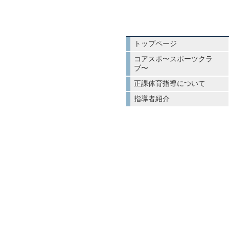
トップページ
コアスポ〜スポーツクラ
ブ〜
正課体育指導について
指導者紹介